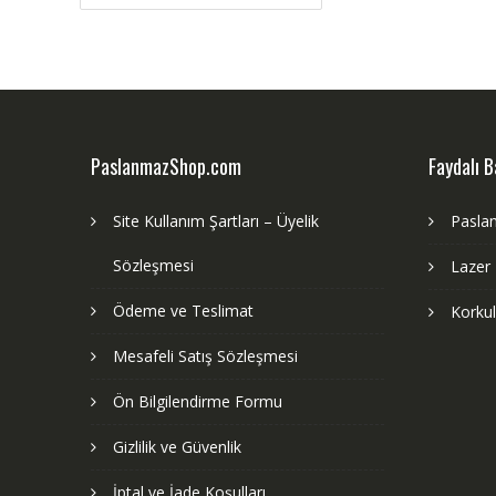
gezinmesi
PaslanmazShop.com
Faydalı B
Site Kullanım Şartları – Üyelik
Pasla
Sözleşmesi
Lazer
Ödeme ve Teslimat
Korku
Mesafeli Satış Sözleşmesi
Ön Bilgilendirme Formu
Gizlilik ve Güvenlik
İptal ve İade Koşulları