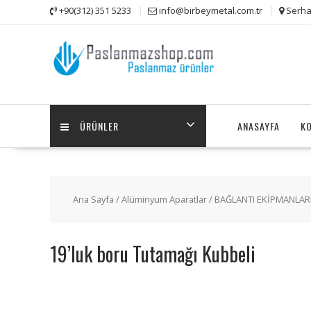
Skip
+90(312) 351 5233
info@birbeymetal.com.tr
Serha
to
content
ÜRÜNLER
ANASAYFA
K
Ana Sayfa
/
Alüminyum Aparatlar
/
BAĞLANTI EKİPMANLAR
19’luk boru Tutamağı Kubbeli