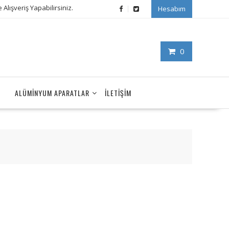
Alışveriş Yapabilirsiniz.
Hesabım
0
ALÜMINYUM APARATLAR
İLETIŞIM