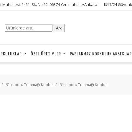
t Mahallesi, 1451. Sk. No:52, 06374 Yenimahalle/Ankara
7/24 Güvenle 
Ara:
Ara
ORKULUKLAR
ÖZEL ÜRETIMLER
PASLANMAZ KORKULUK AKSESUAR
I
/
19’luk boru Tutamağı Kubbeli
/ 19’luk boru Tutamağı Kubbeli