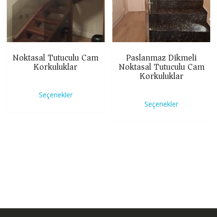
Noktasal Tutuculu Cam
Paslanmaz Dikmeli
Korkuluklar
Noktasal Tutuculu Cam
Korkuluklar
Bu
Bu
ürünün
Seçenekler
ürünün
birden
Seçenekler
birden
fazla
fazla
varyasyonu
varyasyon
var.
var.
Seçenekler
Seçenekle
ürün
ürün
sayfasından
sayfasınd
seçilebilir
seçilebilir