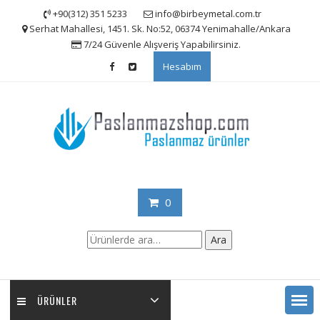
Skip
+90(312) 351 5233
info@birbeymetal.com.tr
to
Serhat Mahallesi, 1451. Sk. No:52, 06374 Yenimahalle/Ankara
content
7/24 Güvenle Alışveriş Yapabilirsiniz.
Hesabım
0
Ara:
Ara
ÜRÜNLER