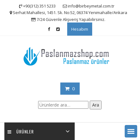
Skip
+90(312) 351 5233
info@birbeymetal.com.tr
to
Serhat Mahallesi, 1451. Sk. No:52, 06374 Yenimahalle/Ankara
content
7/24 Güvenle Alışveriş Yapabilirsiniz.
Hesabım
0
Ara:
Ara
ÜRÜNLER