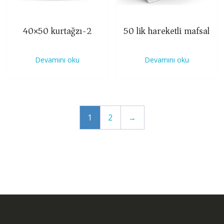
40×50 kurtağzı-2
50 lik hareketli mafsal
Devamını oku
Devamını oku
1
2
→