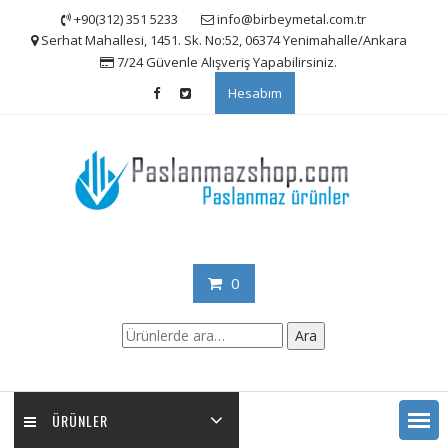
Skip
+90(312) 351 5233
info@birbeymetal.com.tr
to
Serhat Mahallesi, 1451. Sk. No:52, 06374 Yenimahalle/Ankara
content
7/24 Güvenle Alışveriş Yapabilirsiniz.
Hesabım
0
Ara:
Ara
ÜRÜNLER