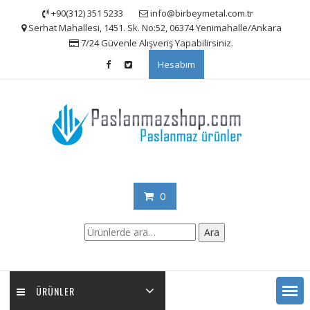
Skip
+90(312) 351 5233
info@birbeymetal.com.tr
to
Serhat Mahallesi, 1451. Sk. No:52, 06374 Yenimahalle/Ankara
content
7/24 Güvenle Alışveriş Yapabilirsiniz.
Hesabım
0
Ara:
Ara
ÜRÜNLER