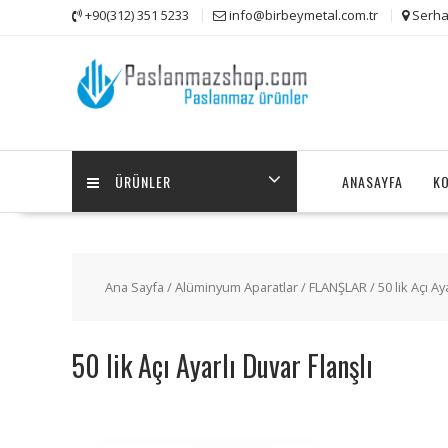
Skip
+90(312) 351 5233
info@birbeymetal.com.tr
Serha
to
content
ÜRÜNLER
ANASAYFA
K
Ana Sayfa
/
Alüminyum Aparatlar
/
FLANŞLAR
/
50 lik Açı Ay
50 lik Açı Ayarlı Duvar Flanşlı