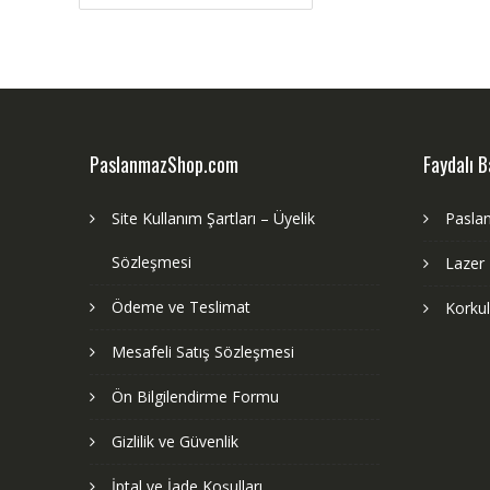
gezinmesi
PaslanmazShop.com
Faydalı B
Site Kullanım Şartları – Üyelik
Pasla
Sözleşmesi
Lazer
Ödeme ve Teslimat
Korku
Mesafeli Satış Sözleşmesi
Ön Bilgilendirme Formu
Gizlilik ve Güvenlik
İptal ve İade Koşulları