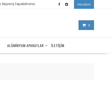
Alışveriş Yapabilirsiniz.
Hesabım
0
ALÜMINYUM APARATLAR
İLETIŞIM