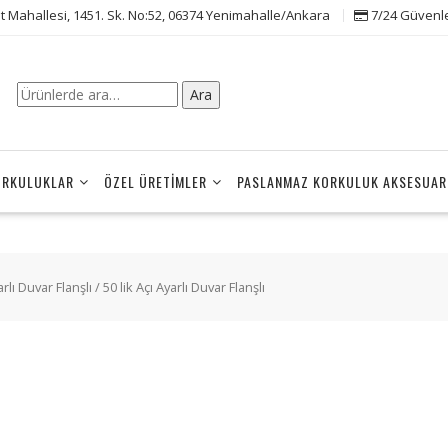
t Mahallesi, 1451. Sk. No:52, 06374 Yenimahalle/Ankara
7/24 Güvenle 
Ara:
Ara
ORKULUKLAR
ÖZEL ÜRETIMLER
PASLANMAZ KORKULUK AKSESUAR
arlı Duvar Flanşlı
/ 50 lik Açı Ayarlı Duvar Flanşlı