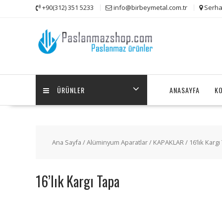
Skip
+90(312) 351 5233
info@birbeymetal.com.tr
Serha
to
content
ÜRÜNLER
ANASAYFA
K
Ana Sayfa
/
Alüminyum Aparatlar
/
KAPAKLAR
/
16’lık Karg
16’lık Kargı Tapa