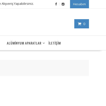
Alışveriş Yapabilirsiniz.
Hesabım
0
ALÜMINYUM APARATLAR
İLETIŞIM