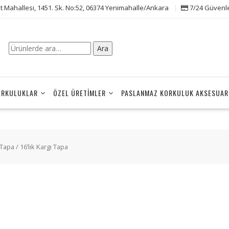
t Mahallesi, 1451. Sk. No:52, 06374 Yenimahalle/Ankara
7/24 Güvenle 
Ara:
Ara
ORKULUKLAR
ÖZEL ÜRETIMLER
PASLANMAZ KORKULUK AKSESUAR
ı Tapa
/ 16’lık Kargı Tapa