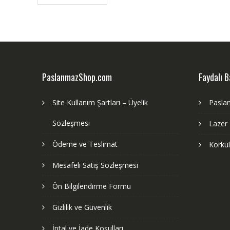
gezinmesi
PaslanmazShop.com
Faydalı B
Site Kullanım Şartları – Üyelik
Pasla
Sözleşmesi
Lazer
Ödeme ve Teslimat
Korku
Mesafeli Satış Sözleşmesi
Ön Bilgilendirme Formu
Gizlilik ve Güvenlik
İptal ve İade Koşulları