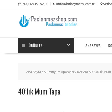
Skip
+90(312) 351 5233
info@birbeymetal.com.tr
Serha
to
content
ÜRÜNLER
ANASAYFA
K
Ana Sayfa
/
Alüminyum Aparatlar
/
KAPAKLAR
/
40’lık Mum
40’lık Mum Tapa