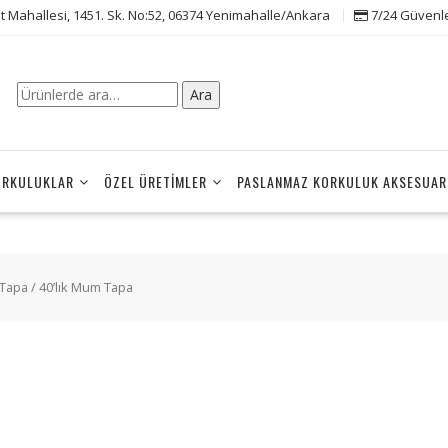
t Mahallesi, 1451. Sk. No:52, 06374 Yenimahalle/Ankara
7/24 Güvenle 
Ara:
Ara
ORKULUKLAR
ÖZEL ÜRETIMLER
PASLANMAZ KORKULUK AKSESUAR
 Tapa
/ 40’lık Mum Tapa