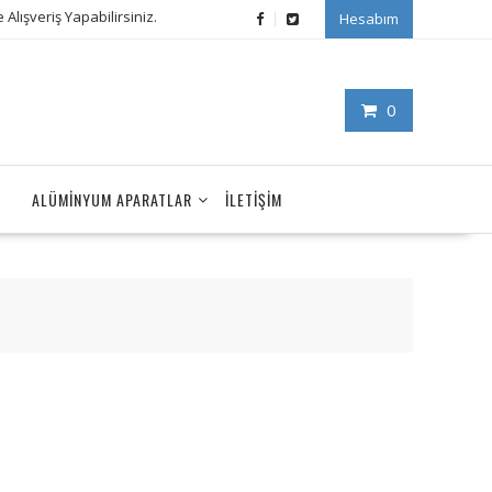
Alışveriş Yapabilirsiniz.
Hesabım
0
ALÜMINYUM APARATLAR
İLETIŞIM