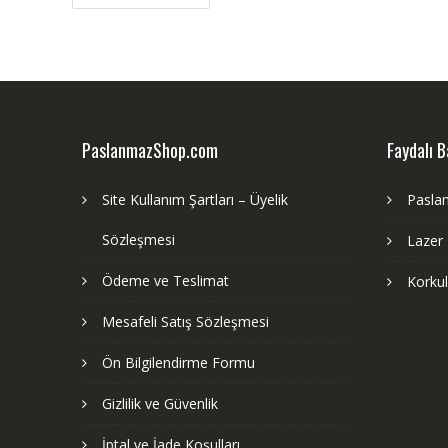
gezinmesi
PaslanmazShop.com
Faydalı B
Site Kullanım Şartları – Üyelik
Pasla
Sözleşmesi
Lazer
Ödeme ve Teslimat
Korku
Mesafeli Satış Sözleşmesi
Ön Bilgilendirme Formu
Gizlilik ve Güvenlik
İptal ve İade Koşulları