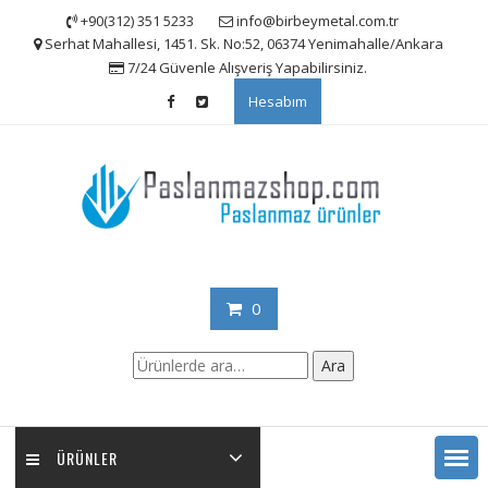
Skip
+90(312) 351 5233
info@birbeymetal.com.tr
to
Serhat Mahallesi, 1451. Sk. No:52, 06374 Yenimahalle/Ankara
content
7/24 Güvenle Alışveriş Yapabilirsiniz.
Hesabım
0
Ara:
Ara
ÜRÜNLER