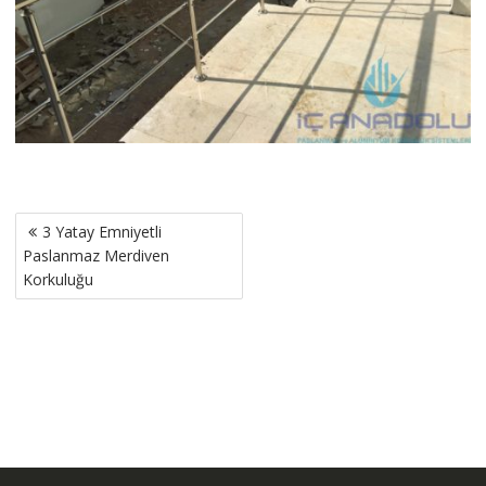
Yazı
3 Yatay Emniyetli
gezinmesi
Paslanmaz Merdiven
Korkuluğu