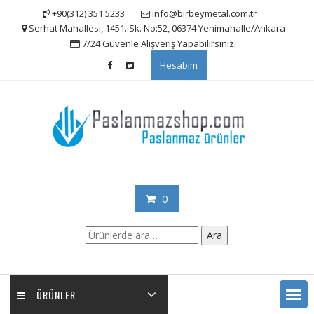
Skip
+90(312) 351 5233
info@birbeymetal.com.tr
to
Serhat Mahallesi, 1451. Sk. No:52, 06374 Yenimahalle/Ankara
content
7/24 Güvenle Alışveriş Yapabilirsiniz.
Hesabım
0
Ara:
Ara
ÜRÜNLER