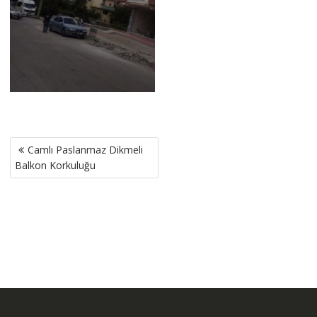
Yazı
Camlı Paslanmaz Dikmeli
gezinmesi
Balkon Korkuluğu