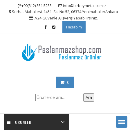
Skip
+90(312) 351 5233
info@birbeymetal.com.tr
to
Serhat Mahallesi, 1451. Sk. No:52, 06374 Yenimahalle/Ankara
content
7/24 Güvenle Alışveriş Yapabilirsiniz.
Hesabım
0
Ara:
Ara
ÜRÜNLER