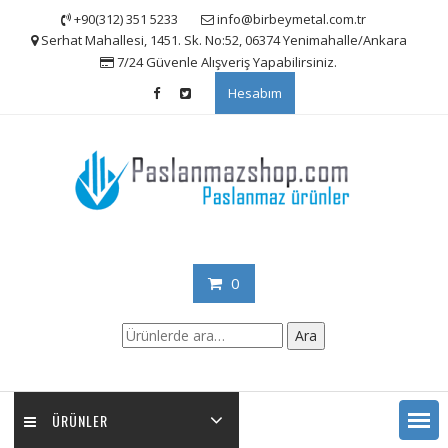
Skip
+90(312) 351 5233
info@birbeymetal.com.tr
to
Serhat Mahallesi, 1451. Sk. No:52, 06374 Yenimahalle/Ankara
content
7/24 Güvenle Alışveriş Yapabilirsiniz.
Hesabım
0
Ara:
Ara
ÜRÜNLER