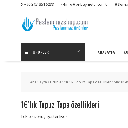
Skip
+90(312) 351 5233
info@birbeymetal.com.tr
Serha
to
content
ÜRÜNLER
ANASAYFA
K
Ana Sayfa
/ Ürünler “16’lık Topuz Tapa özellikleri” olarak e
16’lık Topuz Tapa özellikleri
Tek bir sonuç gösteriliyor