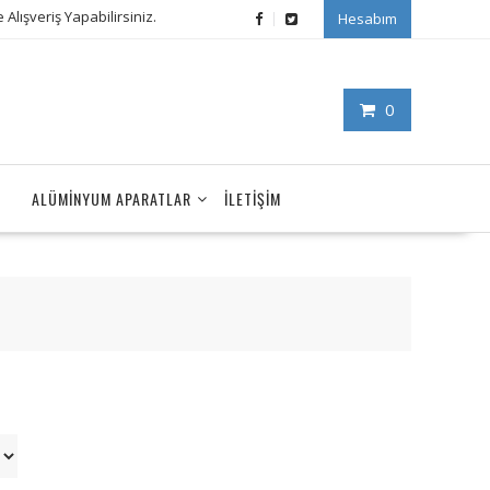
Alışveriş Yapabilirsiniz.
Hesabım
0
ALÜMINYUM APARATLAR
İLETIŞIM