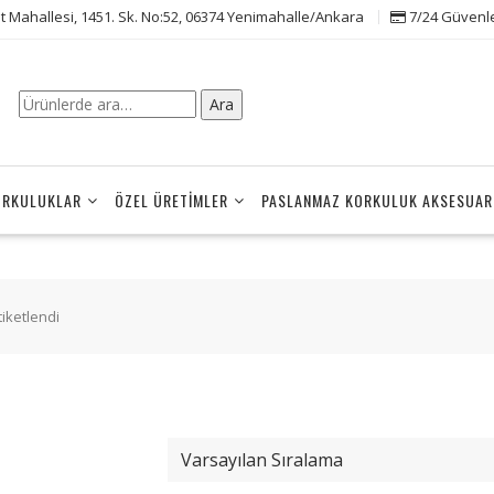
t Mahallesi, 1451. Sk. No:52, 06374 Yenimahalle/Ankara
7/24 Güvenle 
Ara:
Ara
ORKULUKLAR
ÖZEL ÜRETIMLER
PASLANMAZ KORKULUK AKSESUAR
tiketlendi