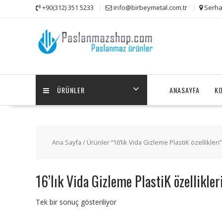
Skip
+90(312) 351 5233
info@birbeymetal.com.tr
Serha
to
content
ÜRÜNLER
ANASAYFA
K
Ana Sayfa
/ Ürünler “16’lık Vida Gizleme PlastiK özellikleri
16’lık Vida Gizleme PlastiK özellikler
Tek bir sonuç gösteriliyor