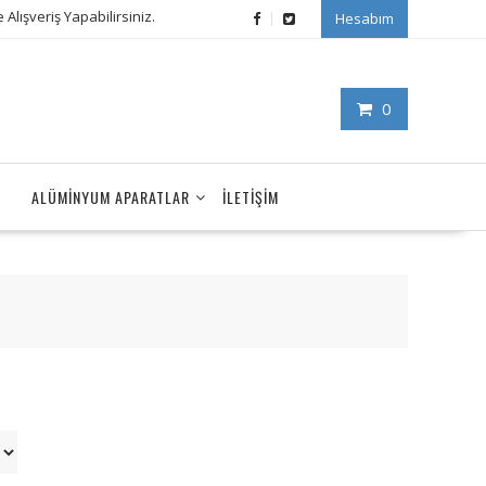
Alışveriş Yapabilirsiniz.
Hesabım
0
ALÜMINYUM APARATLAR
İLETIŞIM