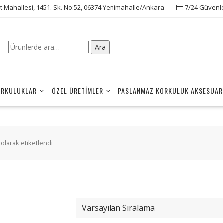
t Mahallesi, 1451. Sk. No:52, 06374 Yenimahalle/Ankara
7/24 Güvenle 
Ara:
Ara
ORKULUKLAR
ÖZEL ÜRETIMLER
PASLANMAZ KORKULUK AKSESUAR
” olarak etiketlendi
i