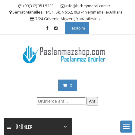
Skip
+90(312) 351 5233
info@birbeymetal.com.tr
to
Serhat Mahallesi, 1451. Sk. No:52, 06374 Yenimahalle/Ankara
content
7/24 Güvenle Alışveriş Yapabilirsiniz.
Hesabım
0
Ara:
Ara
ÜRÜNLER