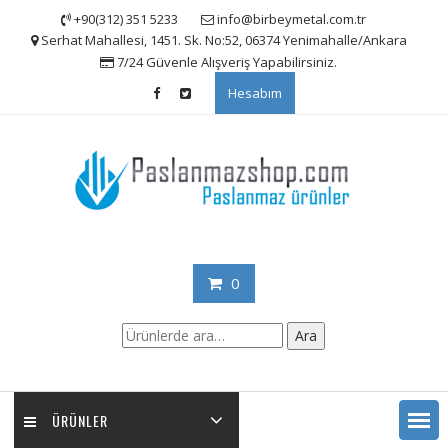
Skip
+90(312) 351 5233
info@birbeymetal.com.tr
to
Serhat Mahallesi, 1451. Sk. No:52, 06374 Yenimahalle/Ankara
content
7/24 Güvenle Alışveriş Yapabilirsiniz.
Hesabım
0
Ara:
Ara
ÜRÜNLER