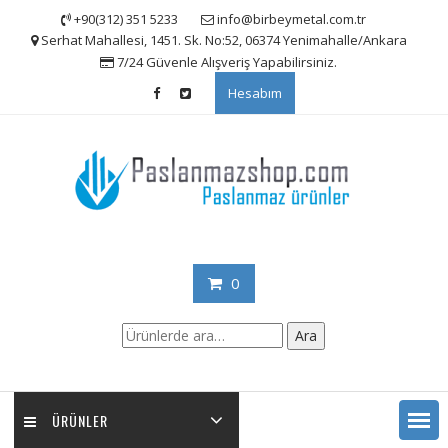
Skip
+90(312) 351 5233
info@birbeymetal.com.tr
to
Serhat Mahallesi, 1451. Sk. No:52, 06374 Yenimahalle/Ankara
content
7/24 Güvenle Alışveriş Yapabilirsiniz.
Hesabım
0
Ara:
Ara
ÜRÜNLER