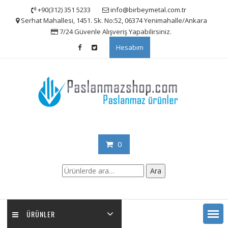
Skip
+90(312) 351 5233
info@birbeymetal.com.tr
to
Serhat Mahallesi, 1451. Sk. No:52, 06374 Yenimahalle/Ankara
content
7/24 Güvenle Alışveriş Yapabilirsiniz.
Hesabım
0
Ara:
Ara
ÜRÜNLER