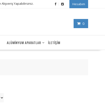
Alışveriş Yapabilirsiniz.
Hesabım
0
ALÜMINYUM APARATLAR
İLETIŞIM