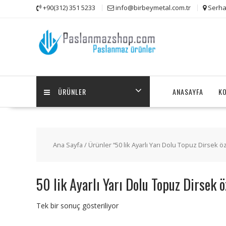
Skip
+90(312) 351 5233
info@birbeymetal.com.tr
Serha
to
content
ÜRÜNLER
ANASAYFA
K
Ana Sayfa
/ Ürünler “50 lik Ayarlı Yarı Dolu Topuz Dirsek öze
50 lik Ayarlı Yarı Dolu Topuz Dirsek ö
Tek bir sonuç gösteriliyor