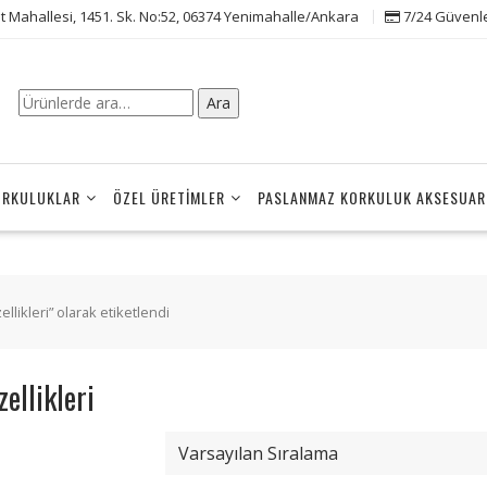
t Mahallesi, 1451. Sk. No:52, 06374 Yenimahalle/Ankara
7/24 Güvenle 
Ara:
Ara
ORKULUKLAR
ÖZEL ÜRETIMLER
PASLANMAZ KORKULUK AKSESUAR
llikleri” olarak etiketlendi
zellikleri