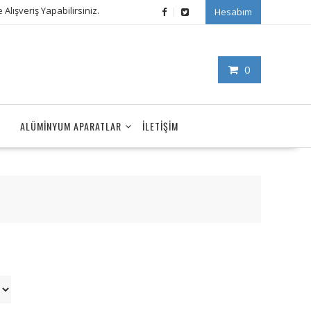
Alışveriş Yapabilirsiniz.
Hesabım
0
ALÜMINYUM APARATLAR
İLETIŞIM