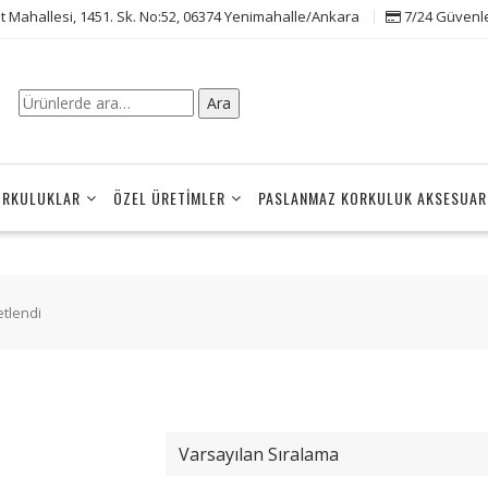
t Mahallesi, 1451. Sk. No:52, 06374 Yenimahalle/Ankara
7/24 Güvenle 
Ara:
Ara
ORKULUKLAR
ÖZEL ÜRETIMLER
PASLANMAZ KORKULUK AKSESUAR
etlendi