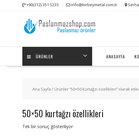
Skip
+90(312) 351 5233
info@birbeymetal.com.tr
Serha
to
content
ÜRÜNLER
ANASAYFA
K
Ana Sayfa
/ Ürünler “50×50 kurtağzı özellikleri” olarak etik
50×50 kurtağzı özellikleri
Tek bir sonuç gösteriliyor