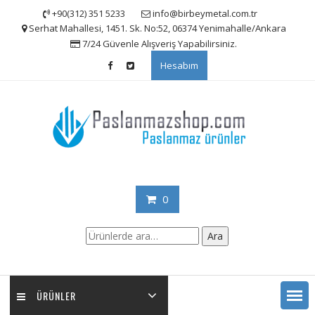
Skip
+90(312) 351 5233
info@birbeymetal.com.tr
to
Serhat Mahallesi, 1451. Sk. No:52, 06374 Yenimahalle/Ankara
content
7/24 Güvenle Alışveriş Yapabilirsiniz.
Hesabım
0
Ara:
Ara
ÜRÜNLER