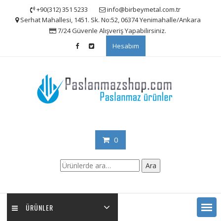
Skip
+90(312) 351 5233
info@birbeymetal.com.tr
to
Serhat Mahallesi, 1451. Sk. No:52, 06374 Yenimahalle/Ankara
content
7/24 Güvenle Alışveriş Yapabilirsiniz.
Hesabım
0
Ara:
Ara
ÜRÜNLER