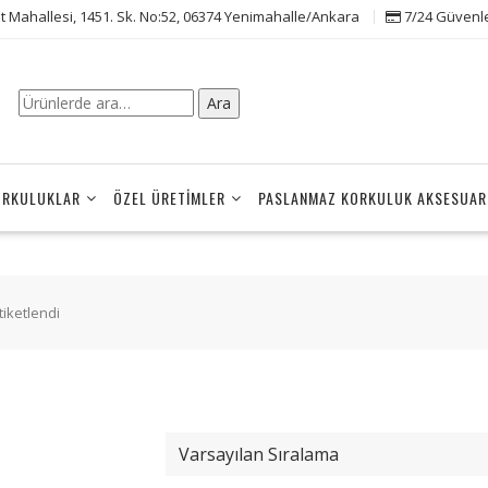
t Mahallesi, 1451. Sk. No:52, 06374 Yenimahalle/Ankara
7/24 Güvenle 
Ara:
Ara
ORKULUKLAR
ÖZEL ÜRETIMLER
PASLANMAZ KORKULUK AKSESUAR
tiketlendi