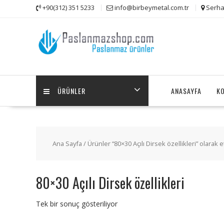
Skip
+90(312) 351 5233
info@birbeymetal.com.tr
Serha
to
content
ÜRÜNLER
ANASAYFA
K
Ana Sayfa
/ Ürünler “80×30 Açılı Dirsek özellikleri” olarak e
80×30 Açılı Dirsek özellikleri
Tek bir sonuç gösteriliyor