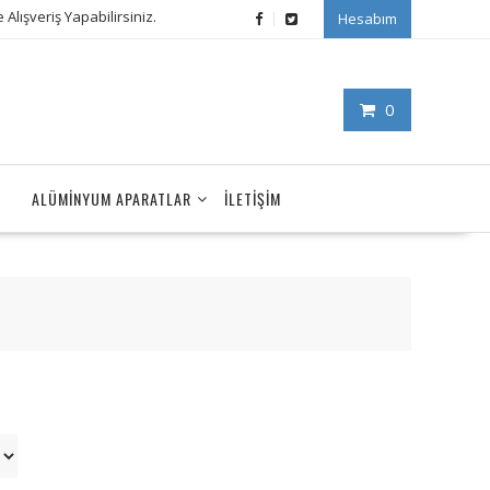
Alışveriş Yapabilirsiniz.
Hesabım
0
ALÜMINYUM APARATLAR
İLETIŞIM