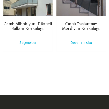
Camlı Alüminyum Dikmeli
Camlı Paslanmaz
Balkon Korkuluğu
Merdiven Korkuluğu
Bu
ürünün
Seçenekler
Devamını oku
birden
fazla
varyasyonu
var.
Seçenekler
ürün
sayfasından
seçilebilir