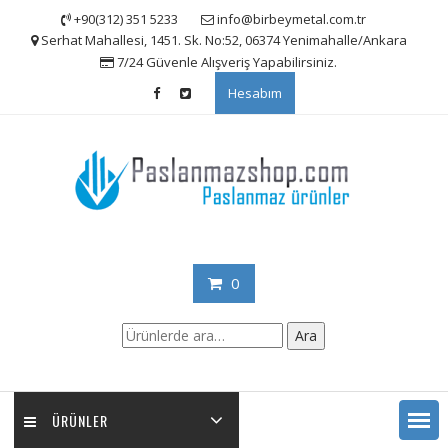
Skip
+90(312) 351 5233
info@birbeymetal.com.tr
to
Serhat Mahallesi, 1451. Sk. No:52, 06374 Yenimahalle/Ankara
content
7/24 Güvenle Alışveriş Yapabilirsiniz.
Hesabım
0
Ara:
Ara
ÜRÜNLER