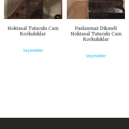
Noktasal Tutuculu Cam
Paslanmaz Dikmeli
Korkuluklar
Noktasal Tutuculu Cam
Korkuluklar
Bu
Bu
ürünün
Seçenekler
ürünün
birden
Seçenekler
birden
fazla
fazla
varyasyonu
varyasyon
var.
var.
Seçenekler
Seçenekle
ürün
ürün
sayfasından
sayfasınd
seçilebilir
seçilebilir