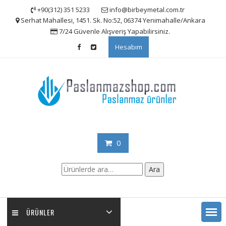
Skip
+90(312) 351 5233
info@birbeymetal.com.tr
to
Serhat Mahallesi, 1451. Sk. No:52, 06374 Yenimahalle/Ankara
content
7/24 Güvenle Alışveriş Yapabilirsiniz.
Hesabım
0
Ara:
Ara
ÜRÜNLER