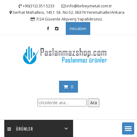
Skip
+90(312) 351 5233
info@birbeymetal.com.tr
to
Serhat Mahallesi, 1451. Sk. No:52, 06374 Yenimahalle/Ankara
content
7/24 Güvenle Alışveriş Yapabilirsiniz.
Hesabım
0
Ara:
Ara
ÜRÜNLER