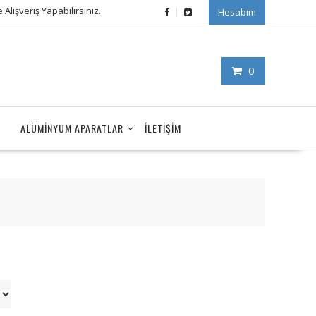
Alışveriş Yapabilirsiniz.
Hesabım
0
ALÜMINYUM APARATLAR
İLETIŞIM