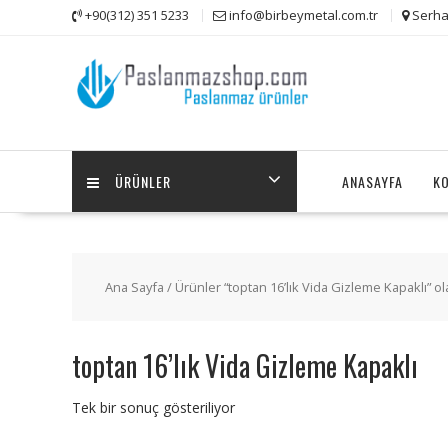
Skip
+90(312) 351 5233
info@birbeymetal.com.tr
Serha
to
content
ÜRÜNLER
ANASAYFA
K
Ana Sayfa
/ Ürünler “toptan 16’lık Vida Gizleme Kapaklı” ol
toptan 16’lık Vida Gizleme Kapaklı
Tek bir sonuç gösteriliyor