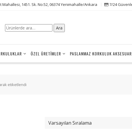
t Mahallesi, 1451. Sk. No:52, 06374 Yenimahalle/Ankara
7/24 Güvenle 
Ara:
Ara
ORKULUKLAR
ÖZEL ÜRETIMLER
PASLANMAZ KORKULUK AKSESUAR
arak etiketlendi