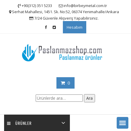
Skip
+90(312) 351 5233
info@birbeymetal.com.tr
to
Serhat Mahallesi, 1451. Sk. No:52, 06374 Yenimahalle/Ankara
content
7/24 Güvenle Alışveriş Yapabilirsiniz.
Hesabım
0
Ara:
Ara
ÜRÜNLER