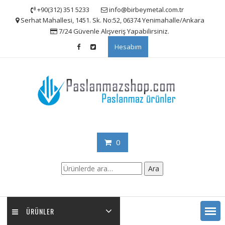
Skip
+90(312) 351 5233
info@birbeymetal.com.tr
to
Serhat Mahallesi, 1451. Sk. No:52, 06374 Yenimahalle/Ankara
content
7/24 Güvenle Alışveriş Yapabilirsiniz.
Hesabım
0
Ara:
Ara
ÜRÜNLER