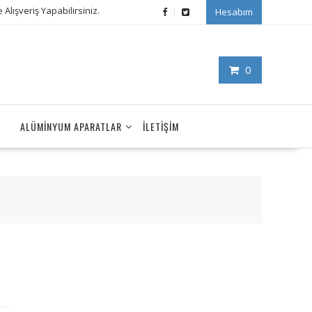
Alışveriş Yapabilirsiniz.
Hesabım
0
ALÜMINYUM APARATLAR
İLETIŞIM