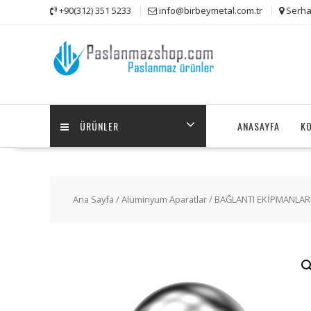
Skip
+90(312) 351 5233
info@birbeymetal.com.tr
Serha
to
content
ÜRÜNLER
ANASAYFA
K
Ana Sayfa
/
Alüminyum Aparatlar
/
BAĞLANTI EKİPMANLAR