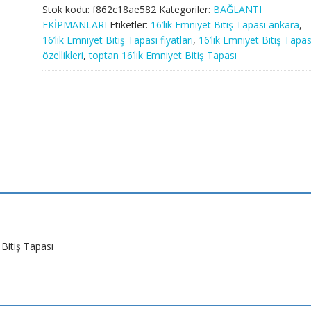
Stok kodu:
f862c18ae582
Kategoriler:
BAĞLANTI
EKİPMANLARI
Etiketler:
16’lık Emniyet Bitiş Tapası ankara
,
16’lık Emniyet Bitiş Tapası fiyatları
,
16’lık Emniyet Bitiş Tapas
özellikleri
,
toptan 16’lık Emniyet Bitiş Tapası
 Bitiş Tapası