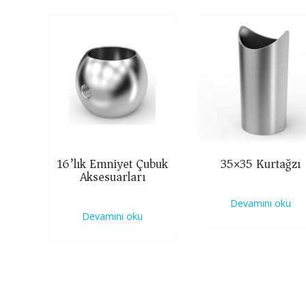
16’lık Emniyet Çubuk
35×35 Kurtağzı
Aksesuarları
Devamını oku
Devamını oku