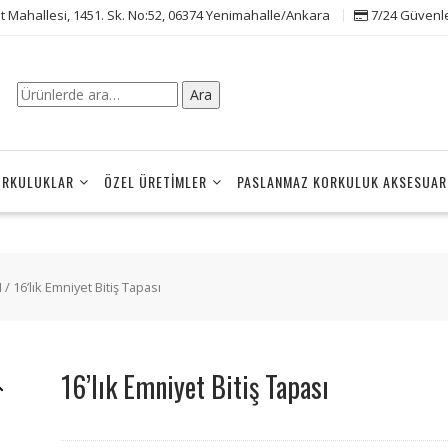
t Mahallesi, 1451. Sk. No:52, 06374 Yenimahalle/Ankara
7/24 Güvenle 
Ara:
Ara
ORKULUKLAR
ÖZEL ÜRETIMLER
PASLANMAZ KORKULUK AKSESUAR
I
/ 16’lık Emniyet Bitiş Tapası
16’lık Emniyet Bitiş Tapası