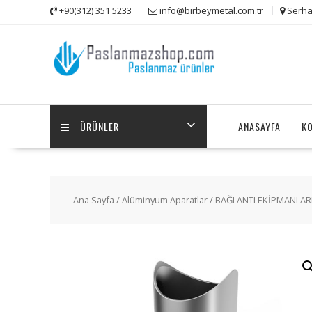
Skip
+90(312) 351 5233
info@birbeymetal.com.tr
Serha
to
content
ÜRÜNLER
ANASAYFA
K
Ana Sayfa
/
Alüminyum Aparatlar
/
BAĞLANTI EKİPMANLAR