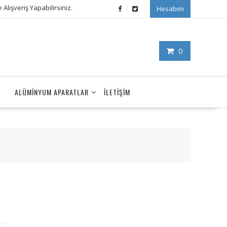
Alışveriş Yapabilirsiniz.
Hesabım
0
ALÜMINYUM APARATLAR
İLETIŞIM