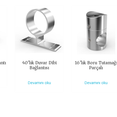
ntı
40’lık Duvar Dibi
16’lık Boru Tutamağ
Bağlantısı
Parçalı
Devamını oku
Devamını oku