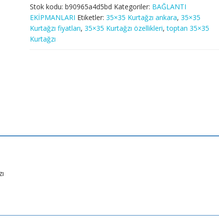
Stok kodu:
b90965a4d5bd
Kategoriler:
BAĞLANTI
EKİPMANLARI
Etiketler:
35×35 Kurtağzı ankara
,
35×35
Kurtağzı fiyatları
,
35×35 Kurtağzı özellikleri
,
toptan 35×35
Kurtağzı
zı