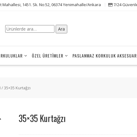
t Mahallesi, 1451. Sk. No:52, 06374 Yenimahalle/Ankara
7/24 Güvenle 
Ara:
Ara
ORKULUKLAR
ÖZEL ÜRETIMLER
PASLANMAZ KORKULUK AKSESUAR
I
/ 35×35 Kurtağzı
35×35 Kurtağzı