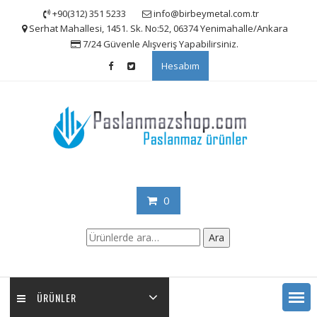
Skip
+90(312) 351 5233
info@birbeymetal.com.tr
to
Serhat Mahallesi, 1451. Sk. No:52, 06374 Yenimahalle/Ankara
content
7/24 Güvenle Alışveriş Yapabilirsiniz.
Hesabım
0
Ara:
Ara
ÜRÜNLER