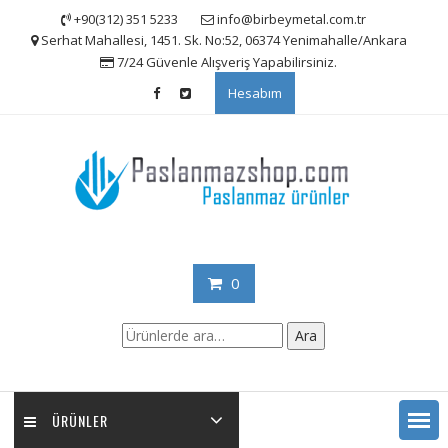
Skip
+90(312) 351 5233
info@birbeymetal.com.tr
to
Serhat Mahallesi, 1451. Sk. No:52, 06374 Yenimahalle/Ankara
content
7/24 Güvenle Alışveriş Yapabilirsiniz.
Hesabım
0
Ara:
Ara
ÜRÜNLER