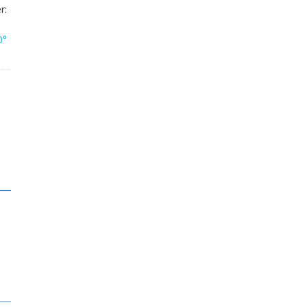
r:
0°