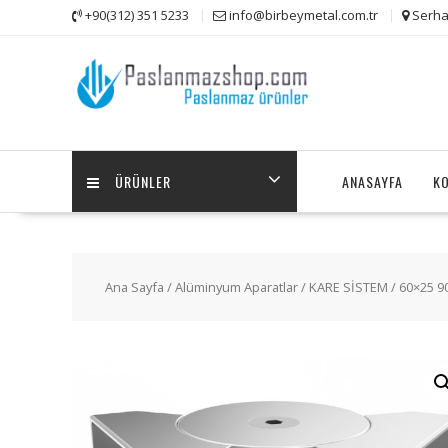
Skip
+90(312) 351 5233
info@birbeymetal.com.tr
Serha
to
content
ÜRÜNLER
ANASAYFA
K
Ana Sayfa
/
Alüminyum Aparatlar
/
KARE SİSTEM
/ 60×25 9