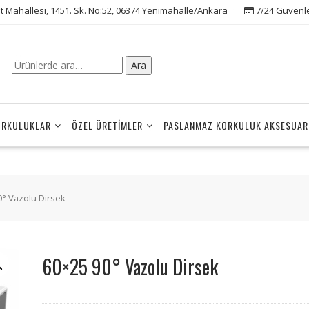
t Mahallesi, 1451. Sk. No:52, 06374 Yenimahalle/Ankara
7/24 Güvenle 
Ara:
Ara
ORKULUKLAR
ÖZEL ÜRETIMLER
PASLANMAZ KORKULUK AKSESUAR
0° Vazolu Dirsek
60×25 90° Vazolu Dirsek