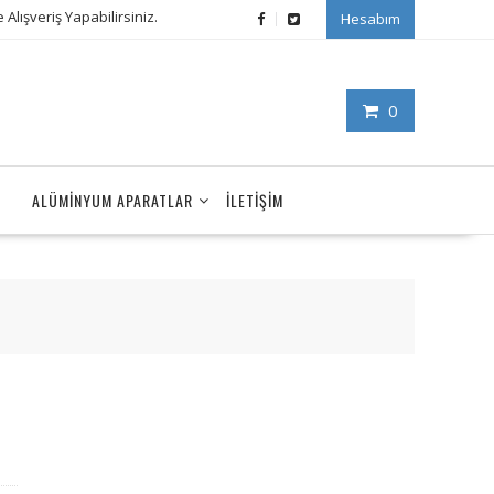
Alışveriş Yapabilirsiniz.
Hesabım
0
ALÜMINYUM APARATLAR
İLETIŞIM