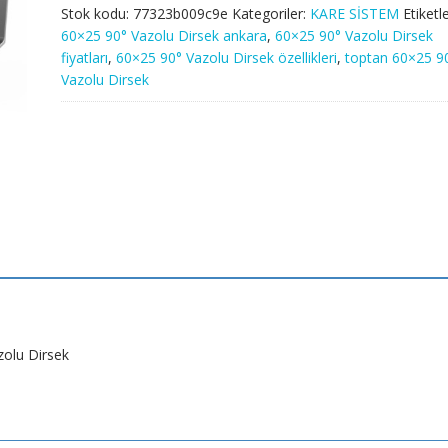
Stok kodu:
77323b009c9e
Kategoriler:
KARE SİSTEM
Etiketle
60×25 90° Vazolu Dirsek ankara
,
60×25 90° Vazolu Dirsek
fiyatları
,
60×25 90° Vazolu Dirsek özellikleri
,
toptan 60×25 9
Vazolu Dirsek
zolu Dirsek