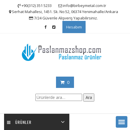
Skip
+90(312) 351 5233
info@birbeymetal.com.tr
to
Serhat Mahallesi, 1451. Sk. No:52, 06374 Yenimahalle/Ankara
content
7/24 Güvenle Alışveriş Yapabilirsiniz.
Hesabım
0
Ara:
Ara
ÜRÜNLER