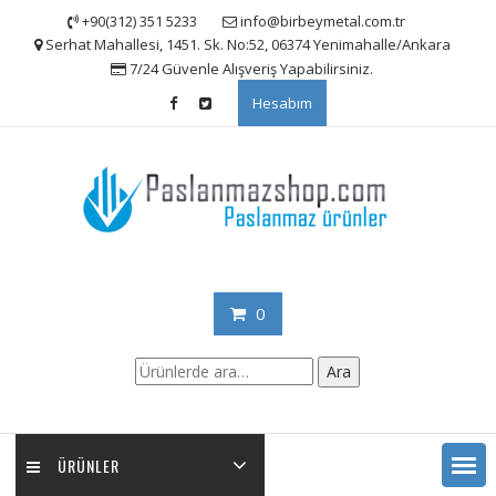
Skip
+90(312) 351 5233
info@birbeymetal.com.tr
to
Serhat Mahallesi, 1451. Sk. No:52, 06374 Yenimahalle/Ankara
content
7/24 Güvenle Alışveriş Yapabilirsiniz.
Hesabım
0
Ara:
Ara
ÜRÜNLER