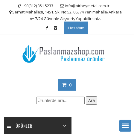
Skip
+90(312) 351 5233
info@birbeymetal.com.tr
to
Serhat Mahallesi, 1451. Sk. No:52, 06374 Yenimahalle/Ankara
content
7/24 Güvenle Alışveriş Yapabilirsiniz.
Hesabım
0
Ara:
Ara
ÜRÜNLER