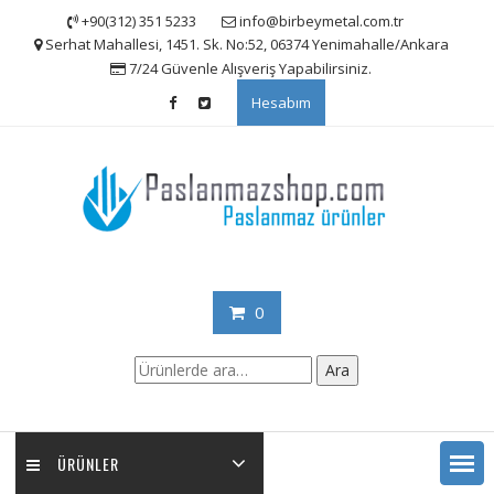
Skip
+90(312) 351 5233
info@birbeymetal.com.tr
to
Serhat Mahallesi, 1451. Sk. No:52, 06374 Yenimahalle/Ankara
content
7/24 Güvenle Alışveriş Yapabilirsiniz.
Hesabım
0
Ara:
Ara
ÜRÜNLER