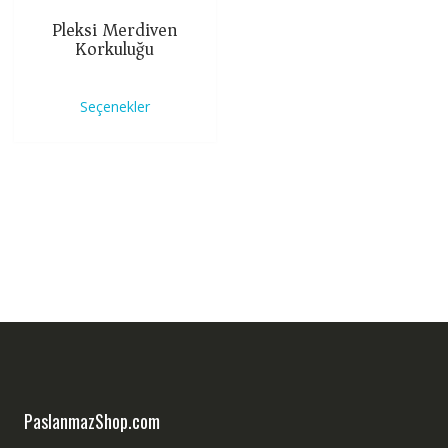
Pleksi Merdiven
Korkuluğu
Bu
ürünün
Seçenekler
birden
fazla
varyasyonu
var.
Seçenekler
ürün
sayfasından
seçilebilir
PaslanmazShop.com