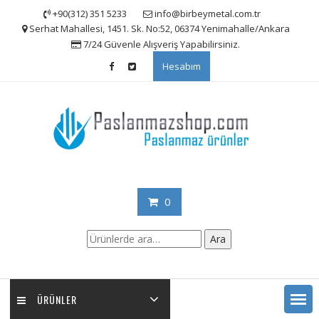
Skip
+90(312) 351 5233
info@birbeymetal.com.tr
to
Serhat Mahallesi, 1451. Sk. No:52, 06374 Yenimahalle/Ankara
content
7/24 Güvenle Alışveriş Yapabilirsiniz.
Hesabım
0
Ara:
Ara
ÜRÜNLER