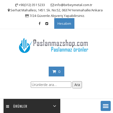
Skip
+90(312) 351 5233
info@birbeymetal.com.tr
to
Serhat Mahallesi, 1451. Sk. No:52, 06374 Yenimahalle/Ankara
content
7/24 Güvenle Alışveriş Yapabilirsiniz.
Hesabım
0
Ara:
Ara
ÜRÜNLER